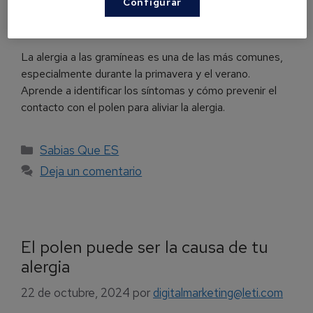
Configurar
La alergia a las gramíneas es una de las más comunes,
especialmente durante la primavera y el verano.
Aprende a identificar los síntomas y cómo prevenir el
contacto con el polen para aliviar la alergia.
Sabias Que ES
Deja un comentario
El polen puede ser la causa de tu
alergia
22 de octubre, 2024
por
digitalmarketing@leti.com