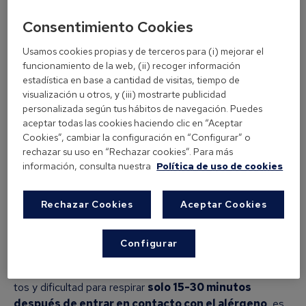
¿Crees que tienes alergia a las mascotas u otros animales?
Consentimiento Cookies
¿Que tienes alergia al pelo de perro o gato?
Los
epitelios son proteínas de la saliva, la piel, la orina o
Usamos cookies propias y de terceros para (i) mejorar el
los excrementos de animales
(gatos, perros,
funcionamiento de la web, (ii) recoger información
hámsteres, conejos o pájaros, entre otros)
que pueden
estadística en base a cantidad de visitas, tiempo de
desencadenar alergia en personas sensibles a
visualización u otros, y (iii) mostrarte publicidad
estos alérgenos
.
personalizada según tus hábitos de navegación. Puedes
aceptar todas las cookies haciendo clic en “Aceptar
Cookies”, cambiar la configuración en “Configurar” o
Este tipo de alergia impide que muchas personas tengan
rechazar su uso en “Rechazar cookies”. Para más
mascotas, pero ni siquiera es necesario tener contacto
información, consulta nuestra
Política de uso de cookies
continuo con animales para desarrollar síntomas.
Síntomas de la alergia a los
Rechazar Cookies
Aceptar Cookies
animales
En algunas personas, los síntomas de una alergia a los
Configurar
animales son leves y aparecen
varios días después del
contacto con un animal
. Otros pueden experimentar
tos y dificultad para respirar
solo 15-30 minutos
después de entrar en contacto con el alérgeno
, es