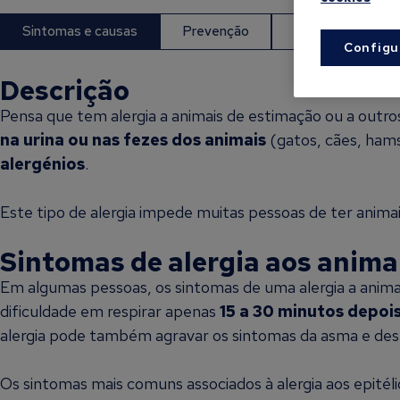
Sintomas e causas
Prevenção
Diagnóstico e t
Configu
Descrição
Pensa que tem alergia a animais de estimação ou a outro
na urina ou nas fezes dos animais
(gatos, cães, hams
alergénios
.
Este tipo de alergia impede muitas pessoas de ter anim
Sintomas de alergia aos anima
Em algumas pessoas, os sintomas de uma alergia a anima
dificuldade em respirar apenas
15 a 30 minutos depoi
alergia pode também agravar os sintomas da asma e des
Os sintomas mais comuns associados à alergia aos epitéli