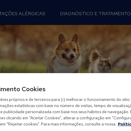
TAÇÕES ALÉRGICAS
DIAGNÓSTICO E TRATAMENTO
imento Cookies
kies próprios e de terceiros para (i) melhorar o funcionamento do sítio 
rmações estatísticas com base no número de visitas, tempo de visualizaç
-lhe publicidade personalizada com base nos seus hábitos de navegação.
es clicando em “Aceitar Cookies”, alterar a configuração em “Configurar
 em “Rejeitar cookies”. Para mais informações, consulte a nossa
Políti