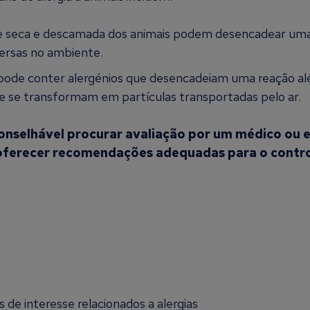
e seca e descamada dos animais podem desencadear uma re
persas no ambiente.
 pode conter alergénios que desencadeiam uma reação al
 e se transformam em partículas transportadas pelo ar.
conselhável procurar avaliação por um médico ou e
e oferecer recomendações adequadas para o contro
de interesse relacionados a alergias