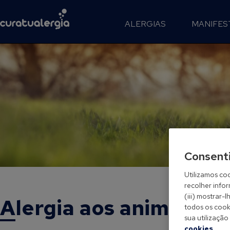
ALERGIAS
MANIFES
Consent
Utilizamos coo
recolher info
(iii) mostrar
Alergia aos animais
todos os cooki
sua utilização
cookies