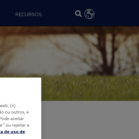
RECURSOS
web, (ii)
ão ou outros, e
 Pode aceitar
” ou rejeitar a
ca de uso de