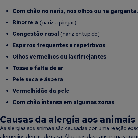
Comichão no nariz, nos olhos ou na garganta.
Rinorreia
(nariz a pingar)
Congestão nasal
(nariz entupido)
Espirros frequentes e repetitivos
Olhos vermelhos ou lacrimejantes
Tosse e falta de ar
Pele seca e áspera
Vermelhidão da pele
Comichão intensa em algumas zonas
Causas da alergia aos animais
As alergias aos animais são causadas por uma reação exa
alergénios dentro de casa. Algumas das causas mais comu