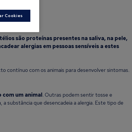
ar Cookies
télios são proteínas presentes na saliva, na pele,
adear alergias em pessoas sensíveis a estes
cto contínuo com os animais para desenvolver sintomas.
to com um animal
. Outras podem sentir tosse e
ja, a substância que desencadeia a alergia. Este tipo de