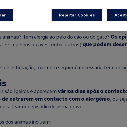
ratamento
rar
Rejeitar Cookies
Aceit
s animais? Tem alergia ao pelo do cão ou do gato?
Os epi
ters, coelhos ou aves, entre outros)
que podem desenc
ais de estimação, mas nem sequer é necessário ter conta
is
is são ligeiros e aparecem
vários dias após o contac
s de entrarem em contacto com o alergénio
, ou se
encadear um episódio de asma grave.
os dos animais incluem: