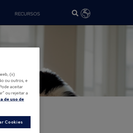
RECURSOS
web, (ii)
ão ou outros, e
 Pode aceitar
” ou rejeitar a
ca de uso de
ar Cookies