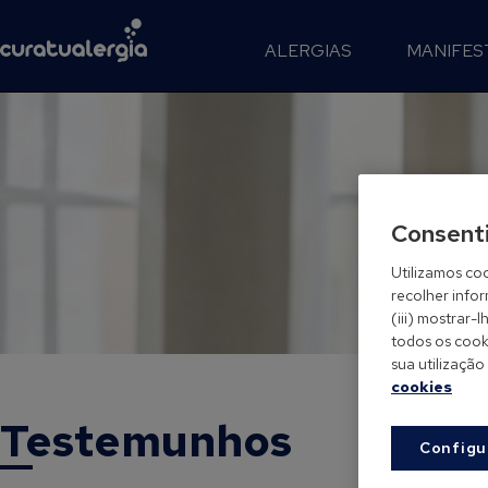
ALERGIAS
MANIFES
Consent
Utilizamos coo
recolher info
(iii) mostrar
todos os cooki
sua utilização
cookies
Testemunhos
Configu