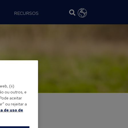
RECURSOS
web, (ii)
ão ou outros, e
 Pode aceitar
” ou rejeitar a
ca de uso de