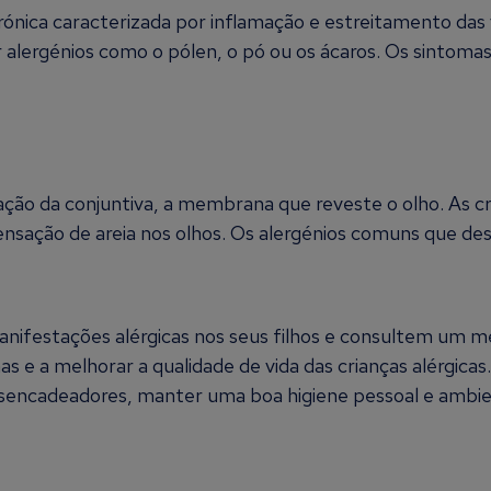
ónica caracterizada por inflamação e estreitamento das vi
ergénios como o pólen, o pó ou os ácaros. Os sintomas in
amação da conjuntiva, a membrana que reveste o olho. As
ensação de areia nos olhos. Os alergénios comuns que des
nifestações alérgicas nos seus filhos e consultem um mé
s e a melhorar a qualidade de vida das crianças alérgic
desencadeadores, manter uma boa higiene pessoal e ambie