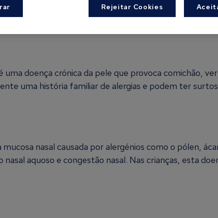
rar
Rejeitar Cookies
Aceit
se de diferentes formas nas crianças. Estas manifestaçõ
stações alérgicas nas crianças são descritas de seguida:
ma doença crónica da pele que provoca comichão, verm
te uma história familiar de alergias e podem ter surtos
da mucosa nasal causada por alergénios como o pólen, áca
o nasal aquoso e congestão nasal. Nas crianças, esta doe