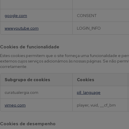
d
a
d
google.com
CONSENT
e
www.youtube.com
LOGIN_INFO
Cookies de funcionalidade
Estes cookies permitem que o site forneça uma funcionalidade e pe
externos cujos serviços adicionámos às nossas páginas. Se não perm
corretamente.
Subgrupo de cookies
Cookies
C
curatualergia.com
pll_language
o
o
vimeo.com
player, vuid, __cf_bm
k
i
e
Cookies de desempenho
s