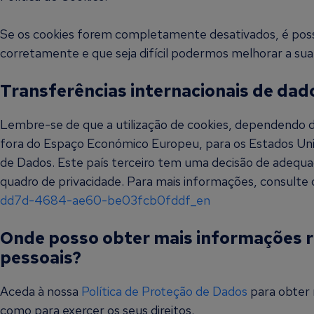
e
c
Se os cookies forem completamente desativados, é possí
e
corretamente e que seja difícil podermos melhorar a sua 
s
s
á
Transferências internacionais de dad
r
i
Lembre-se de que a utilização de cookies, dependendo d
o
s
fora do Espaço Económico Europeu, para os Estados Uni
de Dados. Este país terceiro tem uma decisão de adequaç
quadro de privacidade. Para mais informações, consulte o
dd7d-4684-ae60-be03fcb0fddf_en
Onde posso obter mais informações 
pessoais?
Aceda à nossa
Política de Proteção de Dados
para obter 
como para exercer os seus direitos.