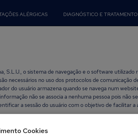
TAÇÕES ALÉRGICAS
DIAGNÓSTICO E TRATAMENTO
 S.L.U., o sistema de navegação e o software utilizado
ão necessários no uso dos protocolos de comunicação de
gador do usuário armazena quando se navega num websit
a informação não se associa a nenhuma pessoa pois não 
ntificar a sessão do usuário com o objetivo de facilitar a 
tar a navegação e permitem armazenar e recuperar infor
imento Cookies