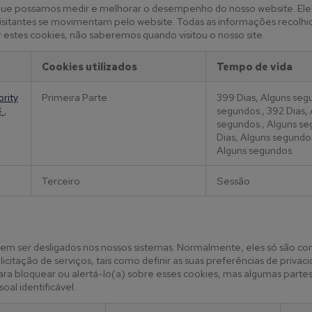
ra que possamos medir e melhorar o desempenho do nosso website. El
visitantes se movimentam pelo website. Todas as informações recolhi
 estes cookies, não saberemos quando visitou o nosso site.
Cookies utilizados
Tempo de vida
ority
Primeira Parte
399 Dias, Alguns seg
}
,
segundos., 392 Dias,
segundos., Alguns se
Dias, Alguns segundos
Alguns segundos.
Terceiro
Sessão
dem ser desligados nos nossos sistemas. Normalmente, eles só são c
itação de serviços, tais como definir as suas preferências de privacid
ara bloquear ou alertá-lo(a) sobre esses cookies, mas algumas parte
al identificável.