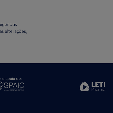
xigências
as alterações,
 o apoio de: