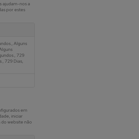
es ajudam-nos a
das por estes
undos., Alguns
 Alguns
gundos., 729
., 729 Dias,
onfigurados em
ade, iniciar
s do website não