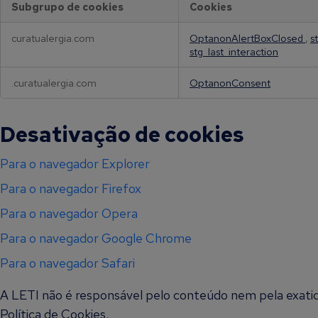
Subgrupo de cookies
Cookies
n
h
C
curatualergia.com
OptanonAlertBoxClosed
,
s
o
o
stg_last_interaction
o
k
.curatualergia.com
OptanonConsent
i
e
s
Desativação de cookies
e
s
Para o navegador Explorer
t
r
Para o navegador Firefox
i
t
Para o navegador Opera
a
Para o navegador Google Chrome
m
e
Para o navegador Safari
n
t
A LETI não é responsável pelo conteúdo nem pela exatid
e
n
Política de Cookies.