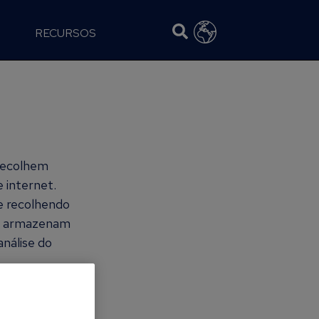
RECURSOS
 recolhem
 internet.
e recolhendo
se armazenam
análise do
mação sobre os