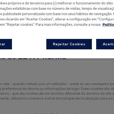
 entre outras coisas, segundo a informação que contenh
kies próprios e de terceiros para (i) melhorar o funcionamento do sítio 
a reconhecer o usuário.
rmações estatísticas com base no número de visitas, tempo de visualizaç
-lhe publicidade personalizada com base nos seus hábitos de navegação.
es clicando em “Aceitar Cookies”, alterar a configuração em “Configurar
ies que utilizam os diferentes espaços web da LETI Phar
 em “Rejeitar cookies”. Para mais informações, consulte a nossa
Políti
r ou desativar. Para controlar a utilização de Cookies po
 seu navegador. Se os Cookies estiverem completamente d
 podem não funcionar corretamente.
rar
Rejeitar Cookies
Aceit
es de LETI Pharma
 site - quando visitado por um utilizador - pede ao seu navegador 
ua preferência de idioma ou informações de login. Esses cookies são d
os - que são cookies de um domínio diferente do domínio do site que
mente, utilizamos cookies e outras tecnologias de localização para os s