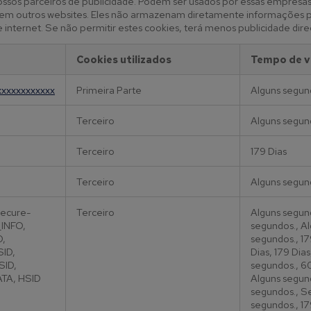
ossos parceiros de publicidade. Podem ser usados por essas empresas
es em outros websites. Eles não armazenam diretamente informações 
e internet. Se não permitir estes cookies, terá menos publicidade dir
Cookies utilizados
Tempo de v
xxxxxxxxxxxx
Primeira Parte
Alguns segun
Terceiro
Alguns segun
Terceiro
179 Dias
Terceiro
Alguns segun
Secure-
Terceiro
Alguns segun
INFO,
segundos., A
D,
segundos., 17
ID,
Dias, 179 Dias
SID,
segundos., 6
TA, HSID
Alguns segun
segundos., S
segundos., 17