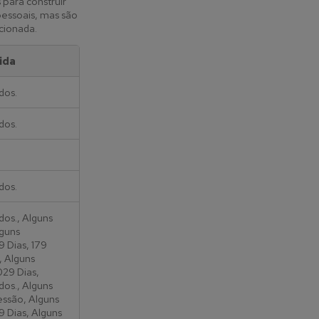
 para construir
pessoais, mas são
ecionada.
ida
dos.
dos.
dos.
dos., Alguns
lguns
9 Dias, 179
, Alguns
029 Dias,
dos., Alguns
essão, Alguns
9 Dias, Alguns