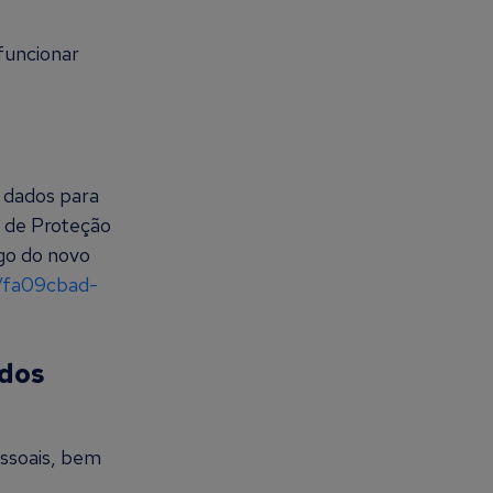
funcionar
 dados para
 de Proteção
igo do novo
/fa09cbad-
ados
ssoais, bem