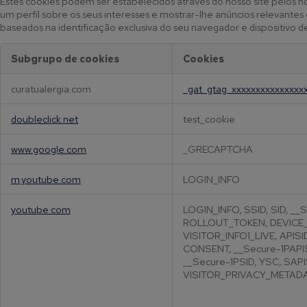
Estes cookies podem ser estabelecidos através do nosso site pelos n
um perfil sobre os seus interesses e mostrar-lhe anúncios relevant
baseados na identificação exclusiva do seu navegador e dispositivo d
Subgrupo de cookies
Cookies
C
curatualergia.com
_gat_gtag_xxxxxxxxxxxxxxx
o
o
doubleclick.net
test_cookie
k
i
www.google.com
_GRECAPTCHA
e
s
m.youtube.com
LOGIN_INFO
d
e
p
youtube.com
LOGIN_INFO, SSID, SID, __
ROLLOUT_TOKEN, DEVICE_
u
VISITOR_INFO1_LIVE, APISI
b
CONSENT, __Secure-1PAPIS
l
__Secure-1PSID, YSC, SAPI
i
VISITOR_PRIVACY_METADA
c
i