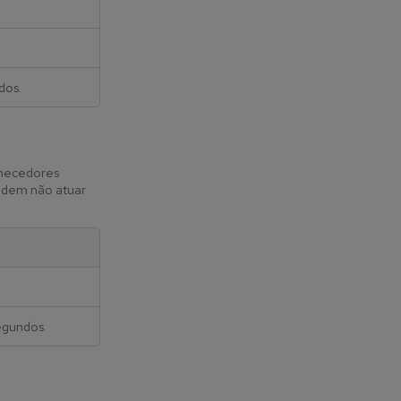
dos.
rnecedores
podem não atuar
egundos.