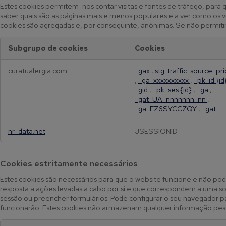
d
Estes cookies permitem-nos contar visitas e fontes de tráfego, pa
e
saber quais são as páginas mais e menos populares e a ver como os 
f
cookies são agregadas e, por conseguinte, anónimas. Se não permitir
u
n
Subgrupo de cookies
Cookies
c
C
i
curatualergia.com
_gax
,
stg_traffic_source_pri
o
o
,
_ga_xxxxxxxxxx
,
_pk_id.{id
o
n
_gid
,
_pk_ses.{id}
,
_ga
,
k
a
_gat_UA-nnnnnnn-nn
,
i
_ga_EZ6SYCCZQY
,
_gat
l
e
i
s
d
nr-data.net
JSESSIONID
d
a
e
d
d
e
Cookies estritamente necessários
e
Estes cookies são necessários para que o website funcione e não po
s
resposta a ações levadas a cabo por si e que correspondem a uma solic
e
sessão ou preencher formulários. Pode configurar o seu navegador p
m
funcionarão. Estes cookies não armazenam qualquer informação pesso
p
e