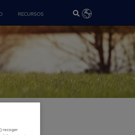
O
RECURSOS
i) recoger