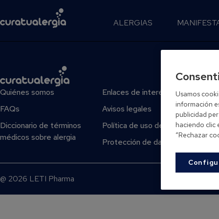
ALERGIAS
MANIFEST
Consent
Quiénes somos
Enlaces de interés
Usamos cookies
información es
FAQs
Avisos legales
publicidad pe
Diccionario de términos
Política de uso de cookies
haciendo clic
“Rechazar coo
médicos sobre alergia
Protección de datos
Configu
@ 2026 LETI Pharma