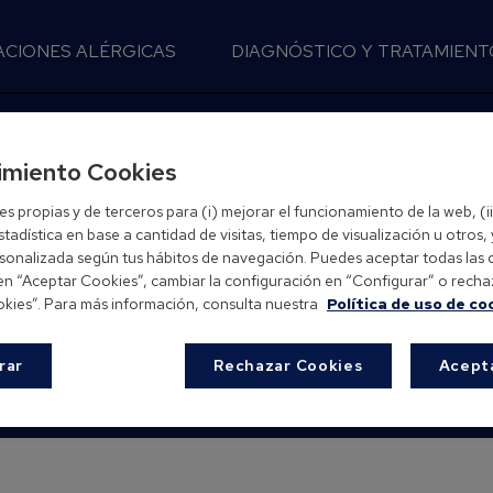
ACIONES ALÉRGICAS
DIAGNÓSTICO Y TRATAMIENT
Con 
imiento Cookies
 propias y de terceros para (i) mejorar el funcionamiento de la web, (i
tadística en base a cantidad de visitas, tiempo de visualización u otros, y
rsonalizada según tus hábitos de navegación. Puedes aceptar todas las 
 en “Aceptar Cookies”, cambiar la configuración en “Configurar” o recha
kies”. Para más información, consulta nuestra
Política de uso de co
rar
Rechazar Cookies
Acept