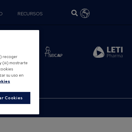
O
RECURSOS
el aval de:
i) recoger
 (iii) mostrarte
cookies
zar su uso en
okies
ar Cookies