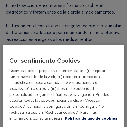
En esta sección, encontrarás información sobre el
diagnóstico y tratamiento de la alergia a medicamentos.
Es fundamental contar con un diagnóstico preciso y un plan
de tratamiento adecuado para manejar de manera efectiva
las reacciones alérgicas a los medicamentos.
Diagnóstico de la alergia a
medicamentos
Consentimiento Cookies
Usamos cookies propias y de terceros para (i) mejorar el
Historial clínico y
funcionamiento de la web, (ii) recoger información
entrevista
estadística en base a cantidad de visitas, tiempo de
visualización u otros, y (iii) mostrarte publicidad
Tu médico realizará una
personalizada según tus hábitos de navegación. Puedes
entrevista exhaustiva para
aceptar todas las cookies haciendo clic en “Aceptar
recopilar información sobre
Cookies”, cambiar la configuración en “Configurar” o
tu historial médico y los
rechazar su uso en “Rechazar cookies”. Para más
medicamentos que has
información, consulta nuestra
Política de uso de cookies
tomado previamente. Esto