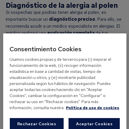
Diagnóstico de la alergia al polen
Si sospechas que podrías tener alergia al polen, es
importante buscar un
diagnóstico preciso
. Para ello, se
recomienda acudir a un médico especialista en alergias. El
médico realizará una
evaluación completa
de tus
síntomas, antecedentes médicos y realizará pruebas
específicas para confirmar la alergia al polen. Estas
Consentimiento Cookies
pruebas pueden incluir:
Usamos cookies propias y de terceros para (i) mejorar el
funcionamiento de la web, (ii) recoger información
Los métodos más empleados en
estadística en base a cantidad de visitas, tiempo de
el diagnóstico de la alergia al
visualización u otros, y (iii) mostrarte publicidad
polen son los siguientes:
personalizada según tus hábitos de navegación. Puedes
aceptar todas las cookies haciendo clic en “Aceptar
Pruebas cutáneas
Cookies”, cambiar la configuración en “Configurar” o
rechazar su uso en “Rechazar cookies”. Para más
Se realizan aplicando
información, consulta nuestra
Política de uso de cookies
extractos de polen en
pequeñas punciones en la
Rechazar Cookies
Aceptar Cookies
piel y se observa la reacción