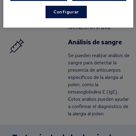
alérgica. Si eres alérgico al
Configurar
polen, se formarán ronchas o
habrá enrojecimiento e
hinchazón en el área.
Análisis de sangre
Se pueden realizar análisis de
sangre para detectar la
presencia de anticuerpos
específicos de la alergia al
polen, como la
inmunoglobulina E (IgE).
Estos análisis pueden ayudar
a confirmar el diagnóstico de
la alergia al polen.