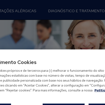
TAÇÕES ALÉRGICAS
DIAGNÓSTICO E TRATAMENTO
imento Cookies
kies próprios e de terceiros para (i) melhorar o funcionamento do sítio 
rmações estatísticas com base no número de visitas, tempo de visualizaç
-lhe publicidade personalizada com base nos seus hábitos de navegação.
es clicando em “Aceitar Cookies”, alterar a configuração em “Configurar
 em “Rejeitar cookies”. Para mais informações, consulte a nossa
Políti