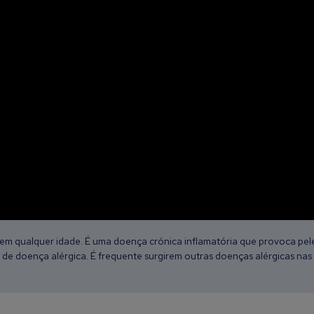
em qualquer idade. É uma doença crónica inflamatória que provoca pel
o de doença alérgica. É frequente surgirem outras doenças alérgicas n