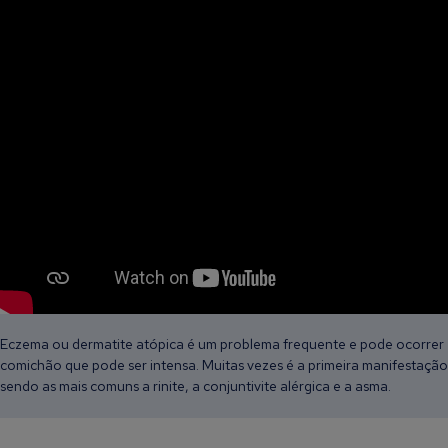
Eczema ou dermatite atópica é um problema frequente e pode ocorrer 
comichão que pode ser intensa. Muitas vezes é a primeira manifestaçã
sendo as mais comuns a rinite, a conjuntivite alérgica e a asma.