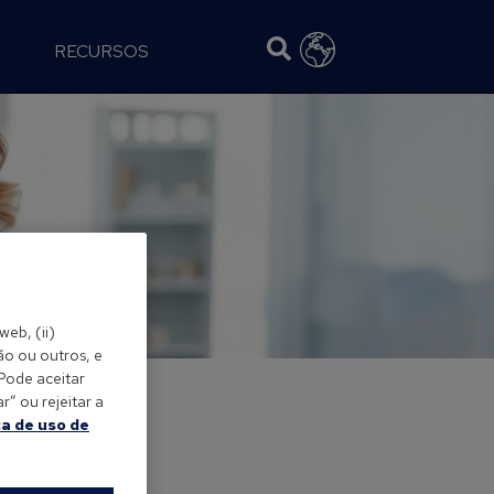
RECURSOS
web, (ii)
ão ou outros, e
 Pode aceitar
” ou rejeitar a
ca de uso de