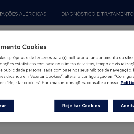
TAÇÕES ALÉRGICAS
DIAGNÓSTICO E TRATAMENTO
s
imento Cookies
kies próprios e de terceiros para (i) melhorar o funcionamento do sítio 
rmações estatísticas com base no número de visitas, tempo de visualizaç
-lhe publicidade personalizada com base nos seus hábitos de navegação.
es clicando em “Aceitar Cookies”, alterar a configuração em “Configurar
 em “Rejeitar cookies”. Para mais informações, consulte a nossa
Políti
rar
Rejeitar Cookies
Aceit