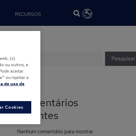
RECURSOS
Pesquisar
Pesquisar
web, (ii)
ão ou outros, e
 Pode aceitar
” ou rejeitar a
ca de uso de
Comentários
ar Cookies
recentes
Nenhum comentário para mostrar.