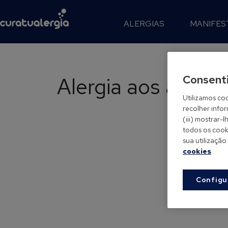
ALERGIAS
MANIFES
Alergia aos animai
Consent
Utilizamos coo
recolher info
(iii) mostrar
todos os cooki
sua utilização
cookies
Configu