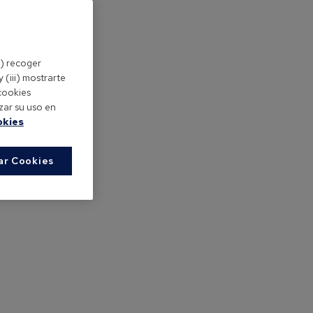
i) recoger
 (iii) mostrarte
cookies
zar su uso en
okies
ar Cookies