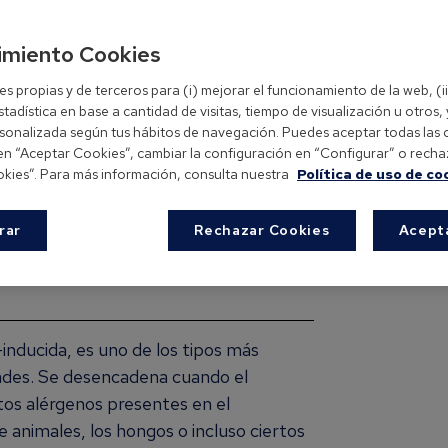
imiento Cookies
 propias y de terceros para (i) mejorar el funcionamiento de la web, (i
tadística en base a cantidad de visitas, tiempo de visualización u otros, y
rsonalizada según tus hábitos de navegación. Puedes aceptar todas las 
 en “Aceptar Cookies”, cambiar la configuración en “Configurar” o recha
kies”. Para más información, consulta nuestra
Política de uso de co
s formas más comunes
rar
Rechazar Cookies
Acept
nducida, es uno de los tipos más
ades. Se desencadena cuando el
tos alérgenos presentes en el
e animales, los hongos o incluso ciertos