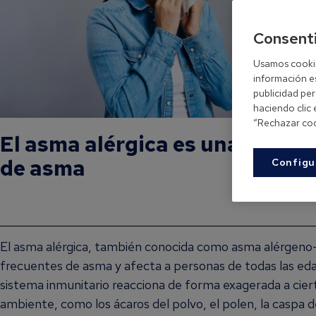
Consent
Usamos cookies
información es
publicidad pe
haciendo clic
“Rechazar coo
El asma alérgica es una de la
de asma
Configu
El asma alérgica, también conocida como asma alérgeno-i
frecuentes de asma y afecta a personas de todas las ed
sistema inmunitario reacciona de forma exagerada a cier
ambiente, como los ácaros del polvo, el polen, la caspa d