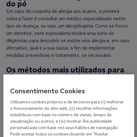
do pó
Em caso de suspeita de alergia aos ácaros, a primeira
coisa a fazer é consultar um médico especializado neste
tipo de doença, ou seja, um alergologista. Como se fosse
um detetive, este especialista iniciará uma série de
diligências para descobrir se existe uma alergia e, em caso
afirmativo, qual é a sua causa, a fim de implementar
medidas preventivas e tratamento, se necessário.
Os métodos mais utilizados para
diagnosticar a alergia aos ácaros
são os seguintes:
Consentimento Cookies
Testes cutâneos
Utilizamos cookies próprios e de terceiros para (i) melhorar
Baseiam-se na reprodução
o funcionamento do sítio web, (ii) recolher informações
da resposta inflamatória
estatísticas com base no número de visitas, tempo de
alérgica na pele. Os
visualização ou outros, e (iii) mostrar-lhe publicidade
alergénios a testar são
personalizada com base nos seus hábitos de navegação.
Pode aceitar todos os cookies clicando em “Aceitar
selecionados de acordo com