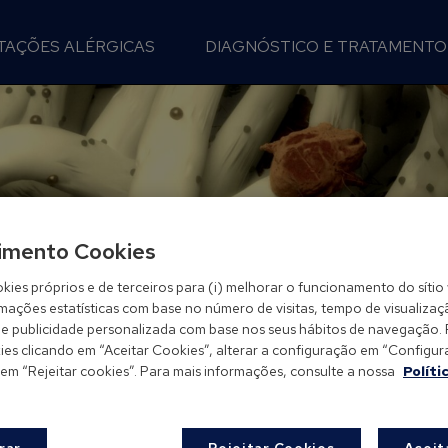
TAÇÕES ALÉRGICAS
DIAGNÓSTICO E TRATAMENTO
imento Cookies
kies próprios e de terceiros para (i) melhorar o funcionamento do sítio 
rmações estatísticas com base no número de visitas, tempo de visualizaç
-lhe publicidade personalizada com base nos seus hábitos de navegação.
es clicando em “Aceitar Cookies”, alterar a configuração em “Configurar
 em “Rejeitar cookies”. Para mais informações, consulte a nossa
Políti
pó
rar
Rejeitar Cookies
Aceit