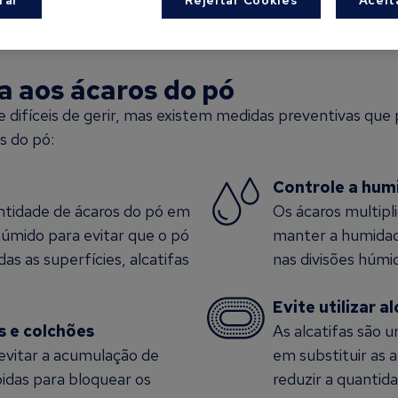
ratamento
a aos ácaros do pó
 difíceis de gerir, mas existem medidas preventivas que 
s do pó:
Controle a hum
ntidade de ácaros do pó em
Os ácaros multip
úmido para evitar que o pó
manter a humidade
s as superfícies, alcatifas
nas divisões húmid
Evite utilizar a
s e colchões
As alcatifas são 
evitar a acumulação de
em substituir as 
bidas para bloquear os
reduzir a quantid