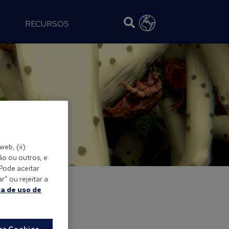
RECURSOS
web, (ii)
ão ou outros, e
 Pode aceitar
” ou rejeitar a
ca de uso de
ar Cookies