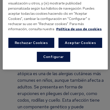
como a adultos.
visualización u otros, y (iii) mostrarte publicidad
personalizada según tus hábitos de navegación. Puedes
aceptar todas las cookies haciendo clic en “Aceptar
Factores desencadenantes:
Cookies”, cambiar la configuración en “Configurar” o
rechazar su uso en “Rechazar cookies”. Para más
Alérgenos como polvo, polen o productos
información, consulta nuestra
Política de uso de cookies
químicos.
Cambios de clima.
Rechazar Cookies
Aceptar Cookies
Estrés o rascado excesivo.
Configurar
Dermatitis atópica: una condición
crónica desde la infancia
La dermatitis
atópica es una de las alergias cutáneas más
comunes en niños, aunque también afecta a
adultos. Se presenta en forma de
erupciones en pliegues del cuerpo, como
codos, rodillas y cuello. Esta afección tiene
un componente genético y puede