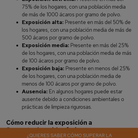
75% de los hogares, con una población media
de más de 1000 ácaros por gramo de polvo.
Exposición alta:
Presente en más del 50% de
los hogares, con una población media de más de
500 ácaros por gramo de polvo.
Exposición media:
Presente en más del 25%
de los hogares, con una población media de más
de 100 ácaros por gramo de polvo.
Exposición baja:
Presente en menos del 25%
de los hogares, con una población media de
menos de 100 ácaros por gramo de polvo.
Ausencia:
En algunos hogares puede estar
ausente debido a condiciones ambientales o
prácticas de limpieza rigurosas.
Cómo reducir la exposición a
Dermatophagoides farinae
¿QUIERES SABER CÓMO SUPERAR LA
¿QUIERES SABER CÓMO SUPERAR LA
¿QUIERES SABER CÓMO SUPERAR LA
¿QUIERES SABER CÓMO SUPERAR LA
¿QUIERES SABER CÓMO SUPERAR LA
¿QUIERES SABER CÓMO SUPERAR LA
¿QUIERES SABER CÓMO SUPERAR LA
¿QUIERES SABER CÓMO SUPERAR LA
¿QUIERES SABER CÓMO SUPERAR LA
¿QUIERES SABER CÓMO SUPERAR LA
¿QUIERES SABER CÓMO SUPERAR LA