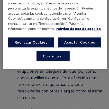
visualización u otros, y (iii) mostrarte publicidad
Alérgenos como polvo, polen o productos
personalizada según tus hábitos de navegación. Puedes
químicos.
aceptar todas las cookies haciendo clic en “Aceptar
Cookies”, cambiar la configuración en “Configurar” o
Cambios de clima.
rechazar su uso en “Rechazar cookies”. Para más
Estrés o rascado excesivo.
información, consulta nuestra
Política de uso de cookies
Dermatitis atópica: una condición
Rechazar Cookies
Aceptar Cookies
crónica desde la infancia
La dermatitis
atópica es una de las alergias cutáneas más
Configurar
comunes en niños, aunque también afecta a
adultos. Se presenta en forma de
erupciones en pliegues del cuerpo, como
codos, rodillas y cuello. Esta afección tiene
un componente genético y puede
relacionarse con otras alergias como el asma
o la rinitis.