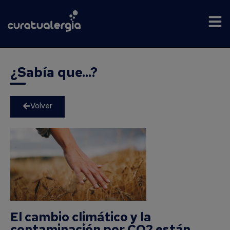
¿Sabía que...?
Volver
El cambio climático y la
contaminación por CO2 están