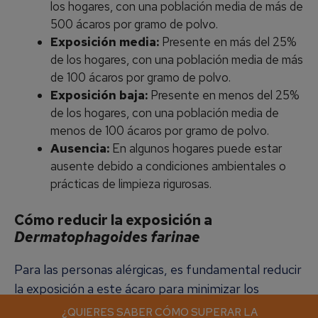
los hogares, con una población media de más de
500 ácaros por gramo de polvo.
Exposición media:
Presente en más del 25%
de los hogares, con una población media de más
de 100 ácaros por gramo de polvo.
Exposición baja:
Presente en menos del 25%
de los hogares, con una población media de
menos de 100 ácaros por gramo de polvo.
Ausencia:
En algunos hogares puede estar
ausente debido a condiciones ambientales o
prácticas de limpieza rigurosas.
Cómo reducir la exposición a
Dermatophagoides farinae
Para las personas alérgicas, es fundamental reducir
la exposición a este ácaro para minimizar los
síntomas. Algunas medidas recomendadas incluyen:
¿QUIERES SABER CÓMO SUPERAR LA
¿QUIERES SABER CÓMO SUPERAR LA
¿QUIERES SABER CÓMO SUPERAR LA
¿QUIERES SABER CÓMO SUPERAR LA
¿QUIERES SABER CÓMO SUPERAR LA
¿QUIERES SABER CÓMO SUPERAR LA
¿QUIERES SABER CÓMO SUPERAR LA
¿QUIERES SABER CÓMO SUPERAR LA
¿QUIERES SABER CÓMO SUPERAR LA
¿QUIERES SABER CÓMO SUPERAR LA
¿QUIERES SABER CÓMO SUPERAR LA