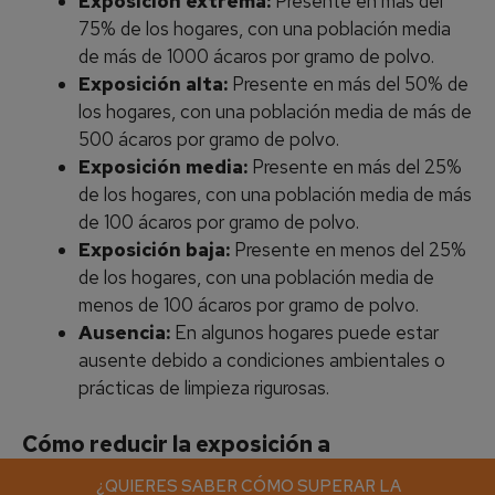
Exposición extrema:
Presente en más del
75% de los hogares, con una población media
de más de 1000 ácaros por gramo de polvo.
Exposición alta:
Presente en más del 50% de
los hogares, con una población media de más de
500 ácaros por gramo de polvo.
Exposición media:
Presente en más del 25%
de los hogares, con una población media de más
de 100 ácaros por gramo de polvo.
Exposición baja:
Presente en menos del 25%
de los hogares, con una población media de
menos de 100 ácaros por gramo de polvo.
Ausencia:
En algunos hogares puede estar
ausente debido a condiciones ambientales o
prácticas de limpieza rigurosas.
Cómo reducir la exposición a
Dermatophagoides farinae
¿QUIERES SABER CÓMO SUPERAR LA
¿QUIERES SABER CÓMO SUPERAR LA
¿QUIERES SABER CÓMO SUPERAR LA
¿QUIERES SABER CÓMO SUPERAR LA
¿QUIERES SABER CÓMO SUPERAR LA
¿QUIERES SABER CÓMO SUPERAR LA
¿QUIERES SABER CÓMO SUPERAR LA
¿QUIERES SABER CÓMO SUPERAR LA
¿QUIERES SABER CÓMO SUPERAR LA
¿QUIERES SABER CÓMO SUPERAR LA
¿QUIERES SABER CÓMO SUPERAR LA