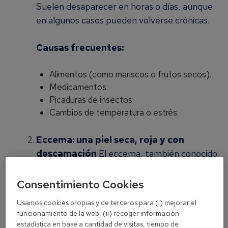
Suelen desaparecer en horas o días, aunque
en algunos casos pueden volverse crónicas.
Causas frecuentes:
Alimentos (como mariscos o frutos secos).
Medicamentos.
Picaduras de insectos.
Cambios de temperatura o estrés.
Eccema: una piel seca, roja y con
descamación
El eccema, también conocido
como dermatitis, es una inflamación crónica
de la piel. Se caracteriza por enrojecimiento,
Consentimiento Cookies
descamación y, en muchos casos, picazón
Usamos cookies propias y de terceros para (i) mejorar el
persistente. Puede aparecer en cualquier
funcionamiento de la web, (ii) recoger información
parte del cuerpo y afecta tanto a niños
estadística en base a cantidad de visitas, tiempo de