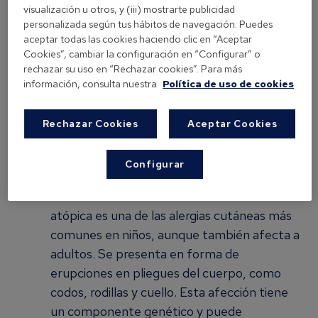
como a adultos.
visualización u otros, y (iii) mostrarte publicidad
personalizada según tus hábitos de navegación. Puedes
aceptar todas las cookies haciendo clic en “Aceptar
Factores desencadenantes:
Cookies”, cambiar la configuración en “Configurar” o
rechazar su uso en “Rechazar cookies”. Para más
información, consulta nuestra
Política de uso de cookies
Alérgenos como polvo, polen o productos
químicos.
Cambios de clima.
Rechazar Cookies
Aceptar Cookies
Estrés o rascado excesivo.
Configurar
Dermatitis atópica: una condición
crónica desde la infancia
La dermatitis
atópica es una de las alergias cutáneas más
comunes en niños, aunque también afecta a
adultos. Se presenta en forma de
erupciones en pliegues del cuerpo, como
codos, rodillas y cuello. Esta afección tiene
un componente genético y puede