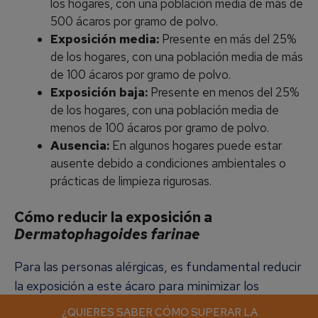
los hogares, con una población media de más de
500 ácaros por gramo de polvo.
Exposición media:
Presente en más del 25%
de los hogares, con una población media de más
de 100 ácaros por gramo de polvo.
Exposición baja:
Presente en menos del 25%
de los hogares, con una población media de
menos de 100 ácaros por gramo de polvo.
Ausencia:
En algunos hogares puede estar
ausente debido a condiciones ambientales o
prácticas de limpieza rigurosas.
Cómo reducir la exposición a
Dermatophagoides farinae
Para las personas alérgicas, es fundamental reducir
la exposición a este ácaro para minimizar los
síntomas. Algunas medidas recomendadas incluyen:
¿QUIERES SABER CÓMO SUPERAR LA
¿QUIERES SABER CÓMO SUPERAR LA
¿QUIERES SABER CÓMO SUPERAR LA
¿QUIERES SABER CÓMO SUPERAR LA
¿QUIERES SABER CÓMO SUPERAR LA
¿QUIERES SABER CÓMO SUPERAR LA
¿QUIERES SABER CÓMO SUPERAR LA
¿QUIERES SABER CÓMO SUPERAR LA
¿QUIERES SABER CÓMO SUPERAR LA
¿QUIERES SABER CÓMO SUPERAR LA
¿QUIERES SABER CÓMO SUPERAR LA