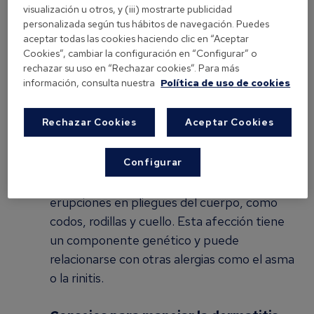
visualización u otros, y (iii) mostrarte publicidad
Alérgenos como polvo, polen o productos
personalizada según tus hábitos de navegación. Puedes
químicos.
aceptar todas las cookies haciendo clic en “Aceptar
Cambios de clima.
Cookies”, cambiar la configuración en “Configurar” o
rechazar su uso en “Rechazar cookies”. Para más
Estrés o rascado excesivo.
información, consulta nuestra
Política de uso de cookies
Dermatitis atópica: una condición
Rechazar Cookies
Aceptar Cookies
crónica desde la infancia
La dermatitis
atópica es una de las alergias cutáneas más
Configurar
comunes en niños, aunque también afecta a
adultos. Se presenta en forma de
erupciones en pliegues del cuerpo, como
codos, rodillas y cuello. Esta afección tiene
un componente genético y puede
relacionarse con otras alergias como el asma
o la rinitis.