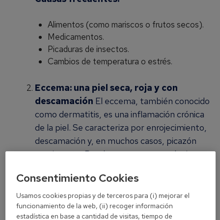
Alimentos (como mariscos o frutos secos).
Medicamentos.
Picaduras de insectos.
Cambios de temperatura o estrés.
Eccema: una piel seca, roja y con
descamación
El eccema, también conocido
como dermatitis, es una inflamación crónica
de la piel. Se caracteriza por enrojecimiento,
descamación y, en muchos casos, picazón
persistente. Puede aparecer en cualquier
parte del cuerpo y afecta tanto a niños
Consentimiento Cookies
como a adultos.
Usamos cookies propias y de terceros para (i) mejorar el
Factores desencadenantes:
funcionamiento de la web, (ii) recoger información
estadística en base a cantidad de visitas, tiempo de