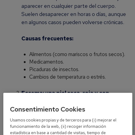
aparecer en cualquier parte del cuerpo.
Suelen desaparecer en horas o días, aunque
en algunos casos pueden volverse crónicas.
Causas frecuentes:
Alimentos (como mariscos o frutos secos).
Medicamentos.
Picaduras de insectos.
Cambios de temperatura o estrés.
Eccema: una piel seca, roja y con
descamación
El eccema, también conocido
Consentimiento Cookies
como dermatitis, es una inflamación crónica
de la piel. Se caracteriza por enrojecimiento,
Usamos cookies propias y de terceros para (i) mejorar el
descamación y, en muchos casos, picazón
funcionamiento de la web, (ii) recoger información
estadística en base a cantidad de visitas, tiempo de
persistente. Puede aparecer en cualquier