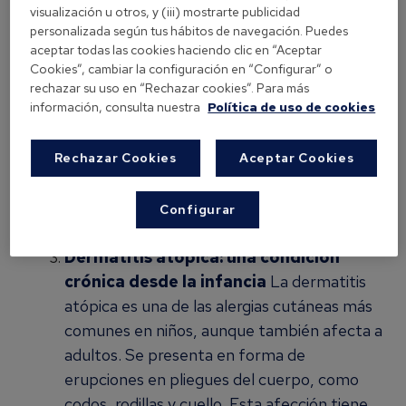
visualización u otros, y (iii) mostrarte publicidad
parte del cuerpo y afecta tanto a niños
personalizada según tus hábitos de navegación. Puedes
como a adultos.
aceptar todas las cookies haciendo clic en “Aceptar
Cookies”, cambiar la configuración en “Configurar” o
rechazar su uso en “Rechazar cookies”. Para más
Factores desencadenantes:
información, consulta nuestra
Política de uso de cookies
Alérgenos como polvo, polen o productos
Rechazar Cookies
Aceptar Cookies
químicos.
Cambios de clima.
Estrés o rascado excesivo.
Configurar
Dermatitis atópica: una condición
crónica desde la infancia
La dermatitis
atópica es una de las alergias cutáneas más
comunes en niños, aunque también afecta a
adultos. Se presenta en forma de
erupciones en pliegues del cuerpo, como
codos, rodillas y cuello. Esta afección tiene