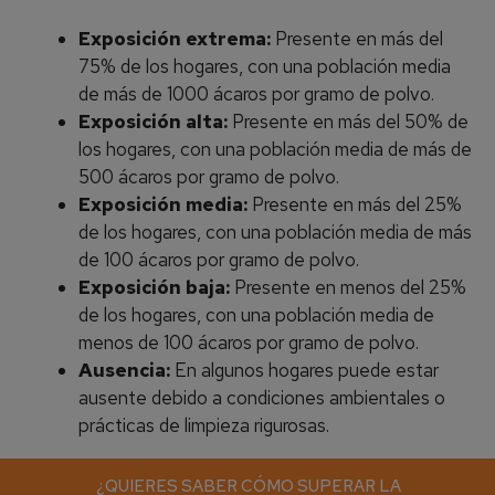
Exposición extrema:
Presente en más del
75% de los hogares, con una población media
de más de 1000 ácaros por gramo de polvo.
Exposición alta:
Presente en más del 50% de
los hogares, con una población media de más de
500 ácaros por gramo de polvo.
Exposición media:
Presente en más del 25%
de los hogares, con una población media de más
de 100 ácaros por gramo de polvo.
Exposición baja:
Presente en menos del 25%
de los hogares, con una población media de
menos de 100 ácaros por gramo de polvo.
Ausencia:
En algunos hogares puede estar
ausente debido a condiciones ambientales o
prácticas de limpieza rigurosas.
Cómo reducir la exposición a
¿QUIERES SABER CÓMO SUPERAR LA
¿QUIERES SABER CÓMO SUPERAR LA
¿QUIERES SABER CÓMO SUPERAR LA
¿QUIERES SABER CÓMO SUPERAR LA
¿QUIERES SABER CÓMO SUPERAR LA
¿QUIERES SABER CÓMO SUPERAR LA
¿QUIERES SABER CÓMO SUPERAR LA
¿QUIERES SABER CÓMO SUPERAR LA
¿QUIERES SABER CÓMO SUPERAR LA
¿QUIERES SABER CÓMO SUPERAR LA
¿QUIERES SABER CÓMO SUPERAR LA