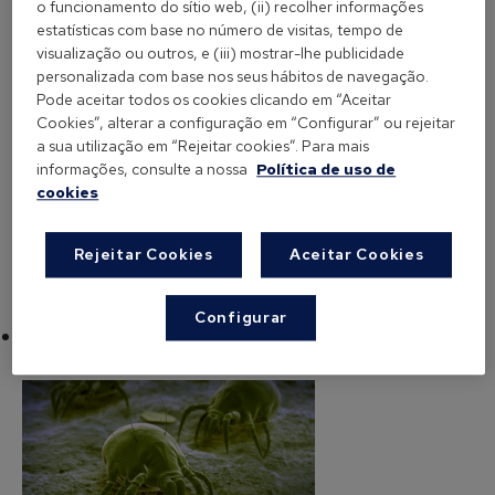
se encontram mais espécies de ácaros e em maior
o funcionamento do sítio web, (ii) recolher informações
estatísticas com base no número de visitas, tempo de
quantidade, sendo
Dermatophagoides
visualização ou outros, e (iii) mostrar-lhe publicidade
pteronyssinus e Dermatophagoides farinae as
personalizada com base nos seus hábitos de navegação.
espécies mais abundantes nas habitações. Pelo
Pode aceitar todos os cookies clicando em “Aceitar
Cookies”, alterar a configuração em “Configurar” ou rejeitar
contrário, nas regiões do interior da península há
a sua utilização em “Rejeitar cookies”. Para mais
pouca presença de ácaros, já que o clima é seco,
informações, consulte a nossa
Política de uso de
devido a uma humidade relativa abaixo dos 50%.
cookies
Rejeitar Cookies
Aceitar Cookies
Configurar
Os ácaros alimentam-se de células humanas?