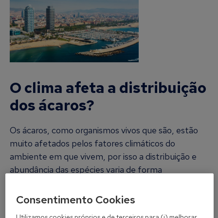
O clima afeta a distribuição
dos ácaros?
Os ácaros, como organismos vivos que são, estão
muito afetados pelos fatores climáticos do
ambiente em que vivem, por isso a distribuição e
abundância das espécies varia de forma
considerável inclusive entre zonas da mesma
localidade. Nas zonas costeiras da Península
Consentimento Cookies
Ibérica, onde a humidade relativa é elevada, é onde
Utilizamos cookies próprios e de terceiros para (i) melhorar