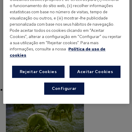
se encontram mais espécies de ácaros e em maior
o funcionamento do sítio web, (ii) recolher informações
quantidade, sendo
Dermatophagoides
estatísticas com base no número de visitas, tempo de
pteronyssinus e Dermatophagoides farinae as
visualização ou outros, e (iii) mostrar-lhe publicidade
personalizada com base nos seus hábitos de navegação.
espécies mais abundantes nas habitações. Pelo
Pode aceitar todos os cookies clicando em “Aceitar
contrário, nas regiões do interior da península há
Cookies”, alterar a configuração em “Configurar” ou rejeitar
pouca presença de ácaros, já que o clima é seco,
a sua utilização em “Rejeitar cookies”. Para mais
informações, consulte a nossa
Política de uso de
devido a uma humidade relativa abaixo dos 50%.
cookies
Rejeitar Cookies
Aceitar Cookies
Configurar
Os ácaros alimentam-se de células humanas?