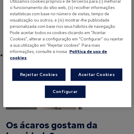
Utilizamos cookies próprios e de terceiros para (i) melhorar
pouca presença de ácaros, já que o clima é seco,
o funcionamento do sítio web, (ii) recolher informações
estatísticas com base no número de visitas, tempo de
devido a uma humidade relativa abaixo dos 50%.
visualização ou outros, e (iii) mostrar-lhe publicidade
personalizada com base nos seus hábitos de navegação.
Pode aceitar todos os cookies clicando em “Aceitar
Cookies”, alterar a configuração em “Configurar” ou rejeitar
a sua utilização em “Rejeitar cookies”. Para mais
informações, consulte a nossa
Política de uso de
Os ácaros gostam da humidade?
cookies
Rejeitar Cookies
Aceitar Cookies
Configurar
Os ácaros gostam da