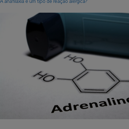
A anafilaxia é um tipo de reação alérgica?