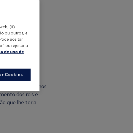
web, (ii)
ão ou outros, e
 Pode aceitar
” ou rejeitar a
ca de uso de
ar Cookies
o. Pois bem, falamos
mento dos reis e
ão que lhe teria