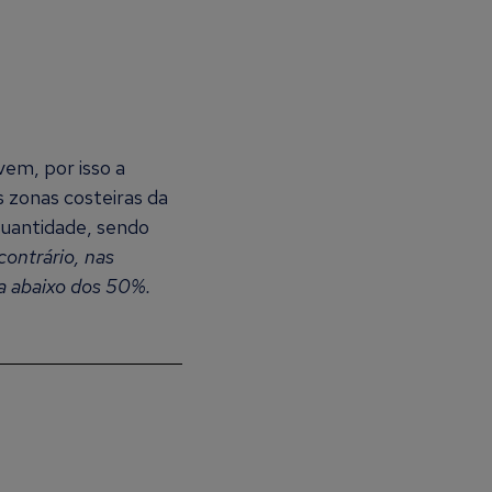
em, por isso a
s zonas costeiras da
quantidade, sendo
ontrário, nas
va abaixo dos 50%.