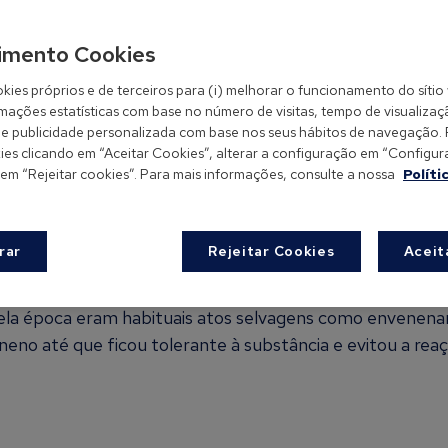
imento Cookies
kies próprios e de terceiros para (i) melhorar o funcionamento do sítio 
rmações estatísticas com base no número de visitas, tempo de visualizaç
-lhe publicidade personalizada com base nos seus hábitos de navegação.
es clicando em “Aceitar Cookies”, alterar a configuração em “Configurar
 em “Rejeitar cookies”. Para mais informações, consulte a nossa
Políti
al?
rar
Rejeitar Cookies
Aceit
ue mais tarde se descobriria como processo de imunizaçã
uela época eram habituais atos selvagens como envenena
eno até que ficou tolerante à substância e evitou a reaç