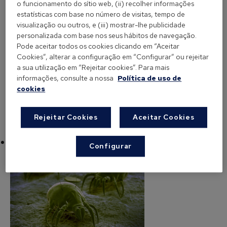
o funcionamento do sítio web, (ii) recolher informações
quantidade, sendo
Dermatophagoides
estatísticas com base no número de visitas, tempo de
pteronyssinus e Dermatophagoides farinae as
visualização ou outros, e (iii) mostrar-lhe publicidade
espécies mais abundantes nas habitações. Pelo
personalizada com base nos seus hábitos de navegação.
contrário, nas regiões do interior da península há
Pode aceitar todos os cookies clicando em “Aceitar
Cookies”, alterar a configuração em “Configurar” ou rejeitar
pouca presença de ácaros, já que o clima é seco,
a sua utilização em “Rejeitar cookies”. Para mais
devido a uma humidade relativa abaixo dos 50%.
informações, consulte a nossa
Política de uso de
cookies
Rejeitar Cookies
Aceitar Cookies
Os ácaros alimentam-se de células humanas?
Configurar