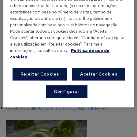
localidade. Nas zonas costeiras da Península
o funcionamento do sítio web, (ii) recolher informações
Ibérica, onde a humidade relativa é elevada, é onde
estatísticas com base no número de visitas, tempo de
se encontram mais espécies de ácaros e em maior
visualização ou outros, e (iii) mostrar-lhe publicidade
quantidade, sendo
Dermatophagoides
personalizada com base nos seus hábitos de navegação.
Pode aceitar todos os cookies clicando em “Aceitar
pteronyssinus e Dermatophagoides farinae as
Cookies”, alterar a configuração em “Configurar” ou rejeitar
espécies mais abundantes nas habitações. Pelo
a sua utilização em “Rejeitar cookies”. Para mais
contrário, nas regiões do interior da península há
informações, consulte a nossa
Política de uso de
cookies
pouca presença de ácaros, já que o clima é seco,
devido a uma humidade relativa abaixo dos 50%.
Rejeitar Cookies
Aceitar Cookies
Configurar
Os ácaros alimentam-se de células humanas?