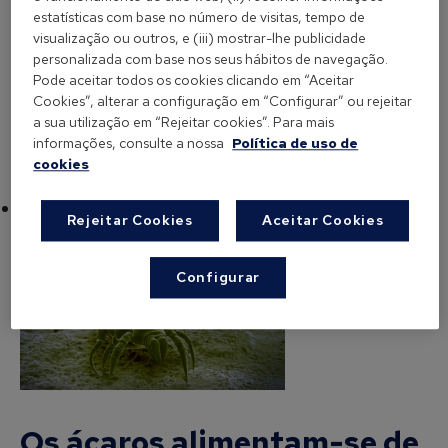
contrário, nas regiões do interior da península há
estatísticas com base no número de visitas, tempo de
visualização ou outros, e (iii) mostrar-lhe publicidade
pouca presença de ácaros, já que o clima é seco,
personalizada com base nos seus hábitos de navegação.
devido a uma humidade relativa abaixo dos 50%.
Pode aceitar todos os cookies clicando em “Aceitar
Cookies”, alterar a configuração em “Configurar” ou rejeitar
a sua utilização em “Rejeitar cookies”. Para mais
informações, consulte a nossa
Política de uso de
cookies
Os ácaros alimentam-se de células humanas?
Rejeitar Cookies
Aceitar Cookies
Configurar
Os ácaros alimentam-se de