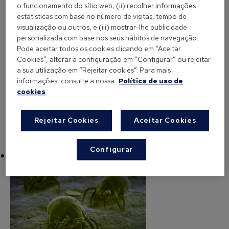
se encontram mais espécies de ácaros e em maior
o funcionamento do sítio web, (ii) recolher informações
estatísticas com base no número de visitas, tempo de
quantidade, sendo
Dermatophagoides
visualização ou outros, e (iii) mostrar-lhe publicidade
pteronyssinus e Dermatophagoides farinae as
personalizada com base nos seus hábitos de navegação.
espécies mais abundantes nas habitações. Pelo
Pode aceitar todos os cookies clicando em “Aceitar
contrário, nas regiões do interior da península há
Cookies”, alterar a configuração em “Configurar” ou rejeitar
a sua utilização em “Rejeitar cookies”. Para mais
pouca presença de ácaros, já que o clima é seco,
informações, consulte a nossa
Política de uso de
devido a uma humidade relativa abaixo dos 50%.
cookies
Rejeitar Cookies
Aceitar Cookies
Configurar
Os ácaros alimentam-se de células humanas?