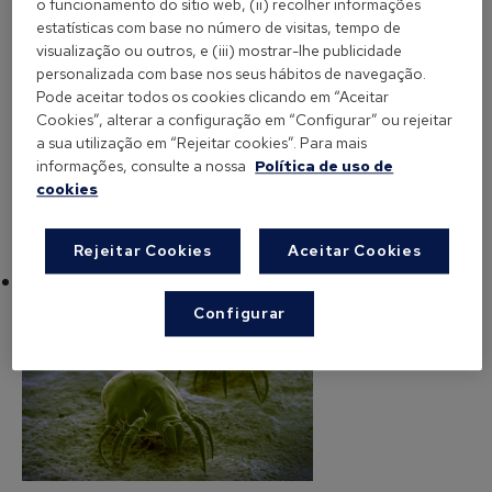
o funcionamento do sítio web, (ii) recolher informações
pteronyssinus e Dermatophagoides farinae as
estatísticas com base no número de visitas, tempo de
espécies mais abundantes nas habitações. Pelo
visualização ou outros, e (iii) mostrar-lhe publicidade
contrário, nas regiões do interior da península há
personalizada com base nos seus hábitos de navegação.
Pode aceitar todos os cookies clicando em “Aceitar
pouca presença de ácaros, já que o clima é seco,
Cookies”, alterar a configuração em “Configurar” ou rejeitar
devido a uma humidade relativa abaixo dos 50%.
a sua utilização em “Rejeitar cookies”. Para mais
informações, consulte a nossa
Política de uso de
cookies
Rejeitar Cookies
Aceitar Cookies
Os ácaros alimentam-se de células humanas?
Configurar