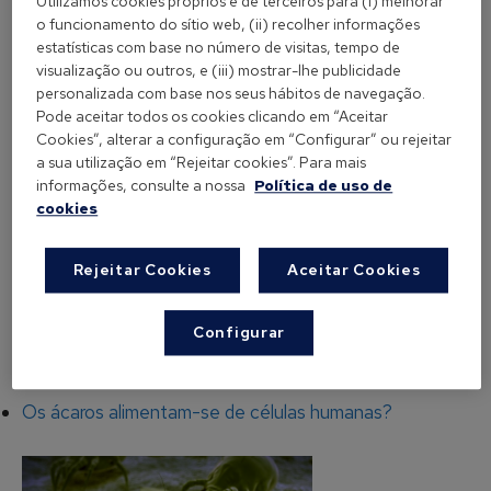
Utilizamos cookies próprios e de terceiros para (i) melhorar
o funcionamento do sítio web, (ii) recolher informações
localidade. Nas zonas costeiras da Península
estatísticas com base no número de visitas, tempo de
Ibérica, onde a humidade relativa é elevada, é onde
visualização ou outros, e (iii) mostrar-lhe publicidade
se encontram mais espécies de ácaros e em maior
personalizada com base nos seus hábitos de navegação.
quantidade, sendo
Dermatophagoides
Pode aceitar todos os cookies clicando em “Aceitar
Cookies”, alterar a configuração em “Configurar” ou rejeitar
pteronyssinus e Dermatophagoides farinae as
a sua utilização em “Rejeitar cookies”. Para mais
espécies mais abundantes nas habitações. Pelo
informações, consulte a nossa
Política de uso de
contrário, nas regiões do interior da península há
cookies
pouca presença de ácaros, já que o clima é seco,
devido a uma humidade relativa abaixo dos 50%.
Rejeitar Cookies
Aceitar Cookies
Configurar
Os ácaros alimentam-se de células humanas?