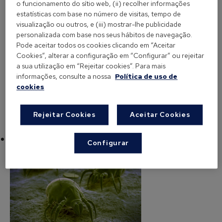
o funcionamento do sítio web, (ii) recolher informações
quantidade, sendo
Dermatophagoides
estatísticas com base no número de visitas, tempo de
pteronyssinus e Dermatophagoides farinae as
visualização ou outros, e (iii) mostrar-lhe publicidade
espécies mais abundantes nas habitações. Pelo
personalizada com base nos seus hábitos de navegação.
contrário, nas regiões do interior da península há
Pode aceitar todos os cookies clicando em “Aceitar
Cookies”, alterar a configuração em “Configurar” ou rejeitar
pouca presença de ácaros, já que o clima é seco,
a sua utilização em “Rejeitar cookies”. Para mais
devido a uma humidade relativa abaixo dos 50%.
informações, consulte a nossa
Política de uso de
cookies
Rejeitar Cookies
Aceitar Cookies
Os ácaros alimentam-se de células humanas?
Configurar